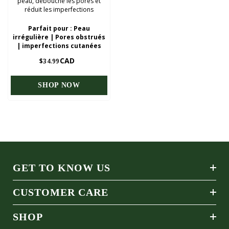
peau, débouche les pores et
réduit les imperfections
Parfait pour : Peau
irrégulière | Pores obstrués
| imperfections cutanées
CAD
$34.99
SHOP NOW
GET TO KNOW US
CUSTOMER CARE
SHOP