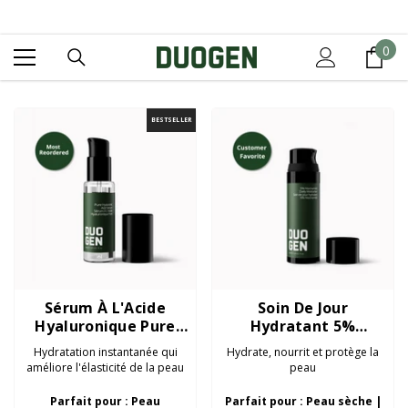
IGNORER ET PASSER AU CONTENU
0
0
it
BESTSELLER
Sérum À L'Acide
Soin De Jour
Hyaluronique Pure
Hydratant 5%
30ml
Niacinamide 50ml
Hydratation instantanée qui
Hydrate, nourrit et protège la
améliore l'élasticité de la peau
peau
Parfait pour : Peau
Parfait pour : Peau sèche |