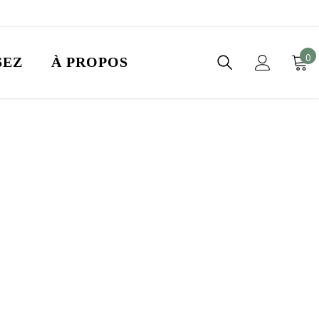
0
0
SEZ
À PROPOS
i