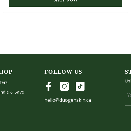
SHOP NOW
HOP
FOLLOW US
S
Unl
fers
ndle & Save
hello@duogenskin.ca