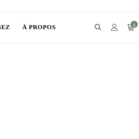
0
0
SEZ
À PROPOS
i