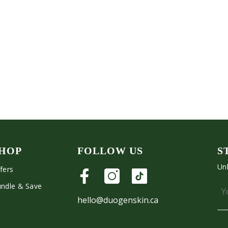
HOP
FOLLOW US
S
Unl
fers
ndle & Save
hello@duogenskin.ca